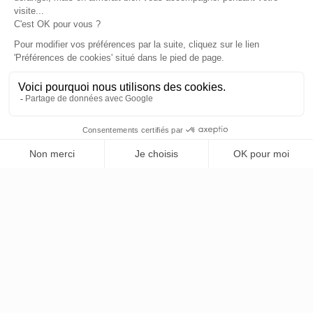
accueille pour un apéritif, une soirée entre amis ou
un after-work mémorable.
LA CARTE
COCKTAILS & PLANCHES
Des cocktails signatures revisités chaque saison,
une sélection de bières artisanales locales et des
planches gourmandes à partager. Fromages
affinés, charcuteries de terroir et tartinables
maison accompagnent parfaitement chaque verre.
CARTE