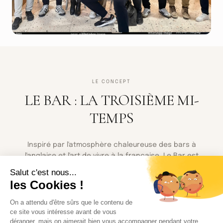
LE CONCEPT
LE BAR : LA TROISIÈME MI-
TEMPS
Inspiré par l'atmosphère chaleureuse des bars à
l'anglaise et l'art de vivre à la française, Le Bar est
l'endroit idéal pour une pause après une journée
bien remplie. Comptoir en bois sombre, lumière
tamisée et musique soigneusement choisie créent
une ambiance intimiste et détendue.
Que vous soyez résident ou de passage, Le Bar vous