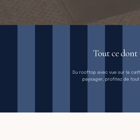
CONFORT 
DE LA 
Tout ce dont 
Du rooftop avec vue sur la cat
paysager, profitez de tout