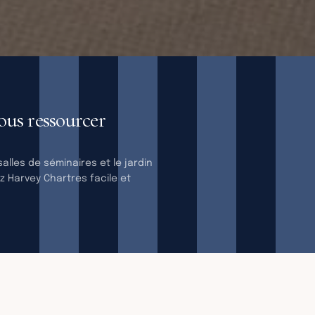
ES
ous ressourcer
lles de séminaires et le jardin
z Harvey Chartres facile et