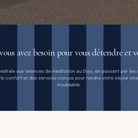
ET SERVIC
RÉSIDENCE
vous avez besoin pour vous détendre et v
hédrale aux séances de méditation au Dojo, en passant par les sa
 le confort et des services conçus pour rendre votre séjour che
inoubliable.