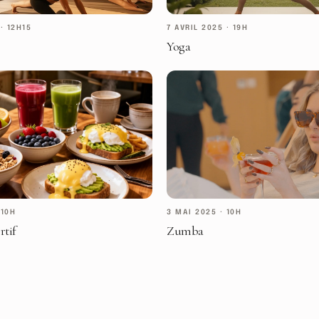
·
12H15
7 AVRIL 2025
·
19H
Yoga
·
10H
3 MAI 2025
·
10H
rtif
Zumba