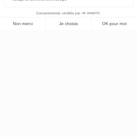
Un lieu décontracté pour prolonger la soirée.
Cocktails signatures, bières artisanales et planches
gourmandes.
EN SAVOIR PLUS
Organisez votre événement
spécial
Qu'il s'agisse d'un anniversaire, d'un week-end
festif ou d'un mariage, Harvey Chartres peut
proposer des lieux, des tarifs de groupe et