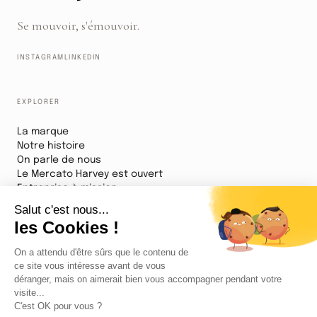
Se mouvoir, s'émouvoir.
INSTAGRAM
LINKEDIN
EXPLORER
La marque
Notre histoire
On parle de nous
Le Mercato Harvey est ouvert
Entreprise à mission
DESTINATIONS
Chartres
OUVERT
Le Havre
OUVERTURE DÉCEMBRE 2026
Lille
BIENTÔT
Val d'Europe
BIENTÔT